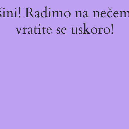
ašini! Radimo na neč
vratite se uskoro!