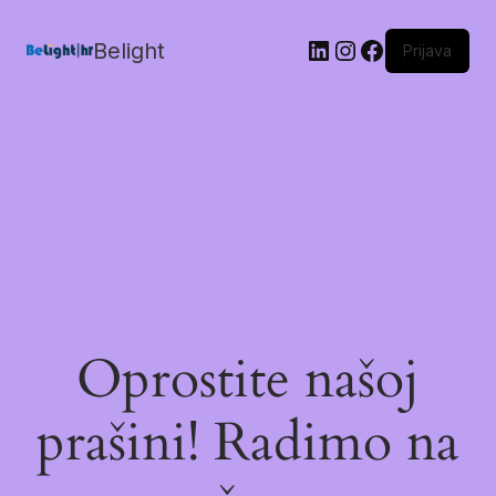
Belight
Prijava
Oprostite našoj
prašini! Radimo na