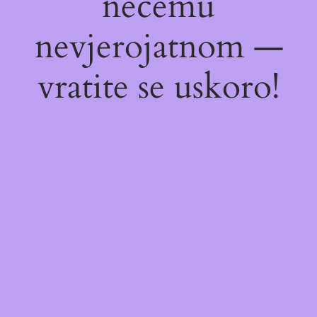
nečemu
nevjerojatnom —
vratite se uskoro!