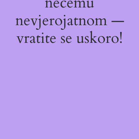
nečemu
nevjerojatnom —
vratite se uskoro!