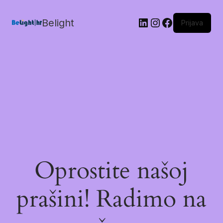
Belight
Prijava
Oprostite našoj
prašini! Radimo na