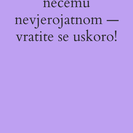
nečemu
nevjerojatnom —
vratite se uskoro!