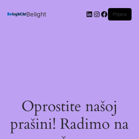
Belight
Prijava
Oprostite našoj
prašini! Radimo na