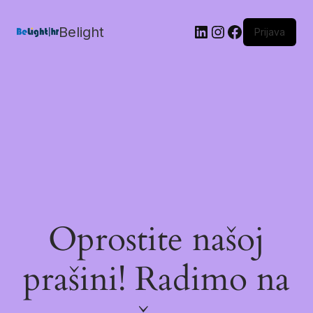
Belight
Prijava
Oprostite našoj
prašini! Radimo na