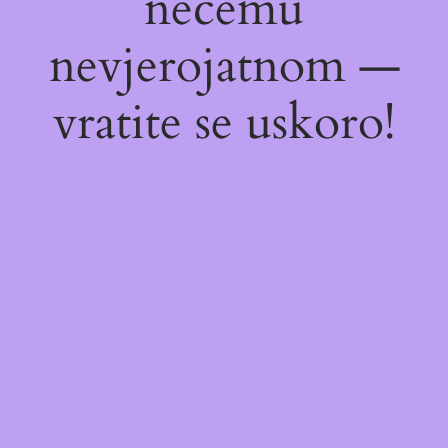
nečemu
nevjerojatnom —
vratite se uskoro!