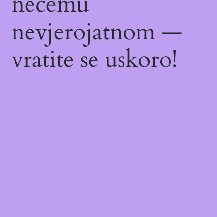
nečemu
nevjerojatnom —
vratite se uskoro!