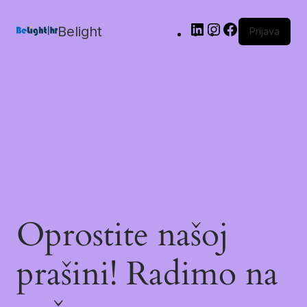
Belight
Prijava
Oprostite našoj
prašini! Radimo na