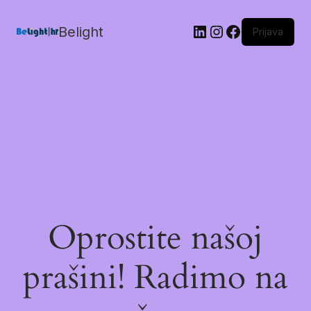
Belight
Prijava
Oprostite našoj
prašini! Radimo na