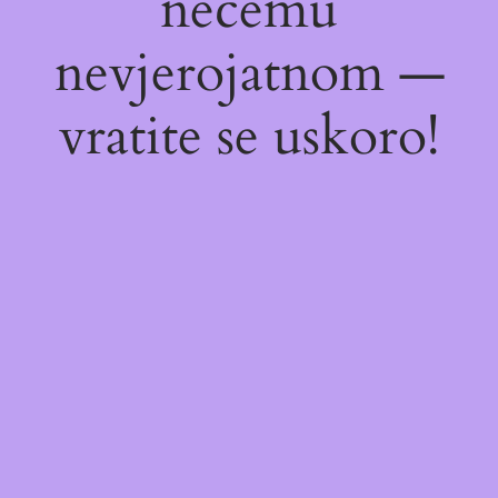
nečemu
nevjerojatnom —
vratite se uskoro!