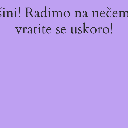
ašini! Radimo na neč
vratite se uskoro!