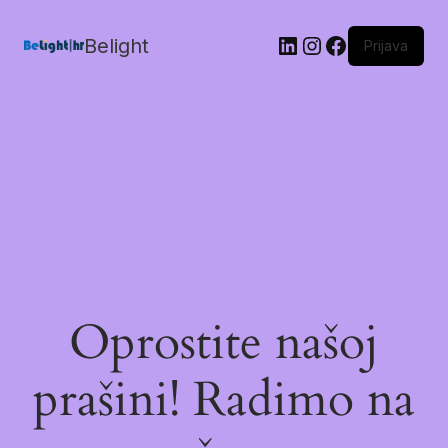
Belight
Prijava
Oprostite našoj
prašini! Radimo na