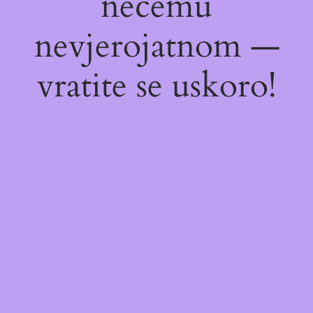
nečemu
nevjerojatnom —
vratite se uskoro!