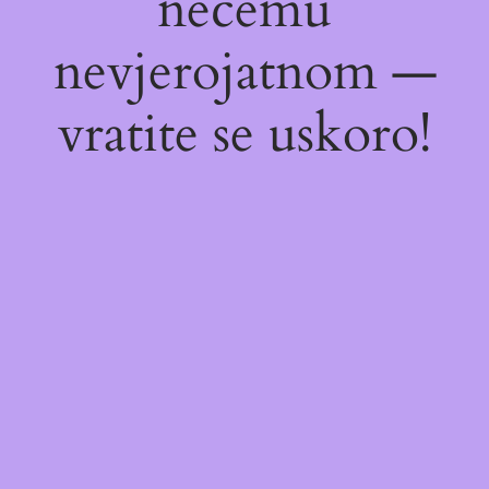
nečemu
nevjerojatnom —
vratite se uskoro!