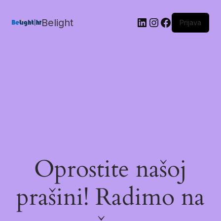
Belight
Prijava
Oprostite našoj
prašini! Radimo na