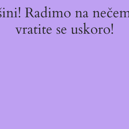
ašini! Radimo na neč
vratite se uskoro!