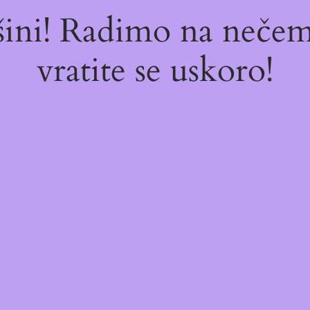
ašini! Radimo na neč
vratite se uskoro!