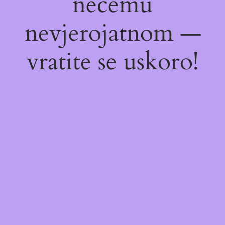
nečemu
nevjerojatnom —
vratite se uskoro!