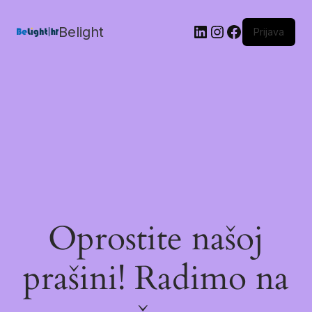
Belight
Prijava
Oprostite našoj
prašini! Radimo na