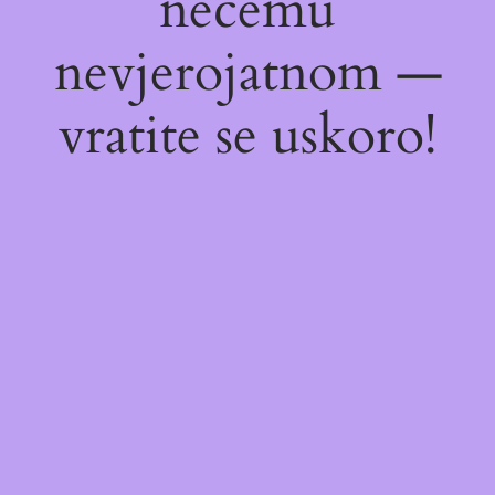
nečemu
nevjerojatnom —
vratite se uskoro!