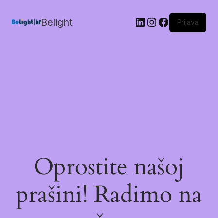
Belight
Prijava
Oprostite našoj
prašini! Radimo na