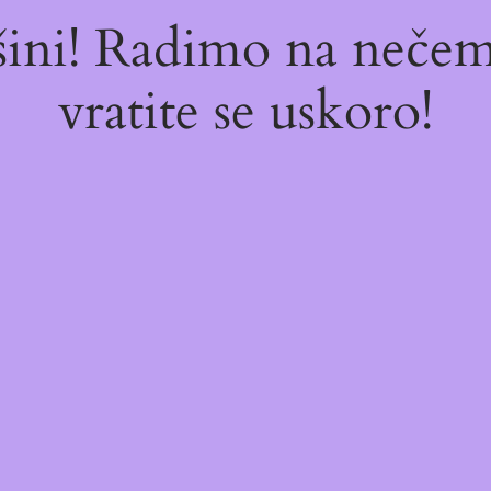
ašini! Radimo na neč
vratite se uskoro!