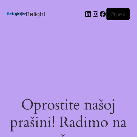
Belight
Prijava
Oprostite našoj
prašini! Radimo na