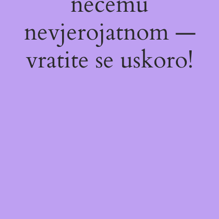
nečemu
nevjerojatnom —
vratite se uskoro!