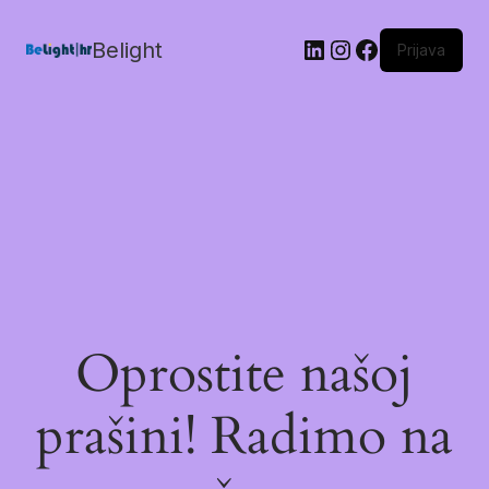
Belight
Prijava
Oprostite našoj
prašini! Radimo na