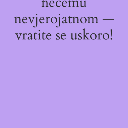
nečemu
nevjerojatnom —
vratite se uskoro!