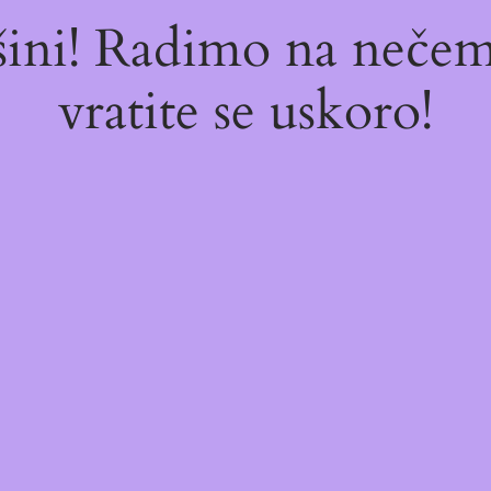
ašini! Radimo na neč
vratite se uskoro!