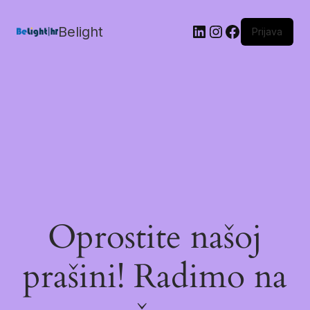
Belight
Prijava
Oprostite našoj
prašini! Radimo na