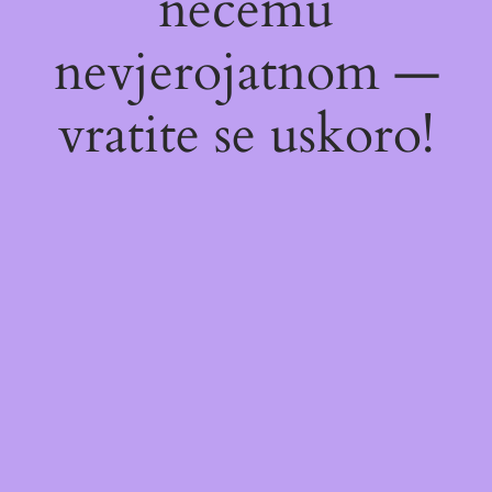
nečemu
nevjerojatnom —
vratite se uskoro!