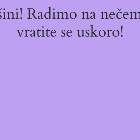
ašini! Radimo na neč
vratite se uskoro!