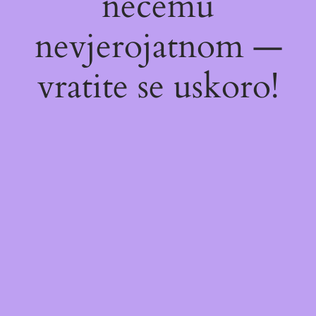
nečemu
nevjerojatnom —
vratite se uskoro!