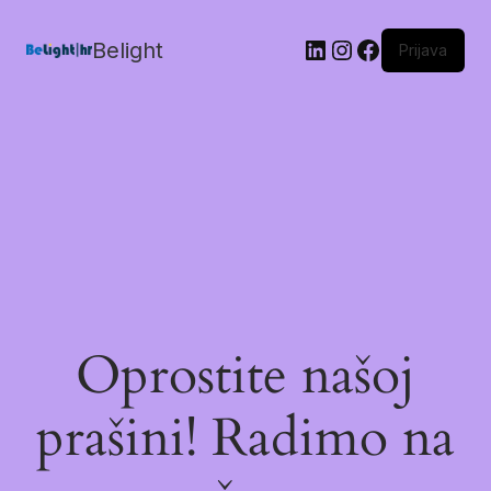
Belight
Prijava
Oprostite našoj
prašini! Radimo na