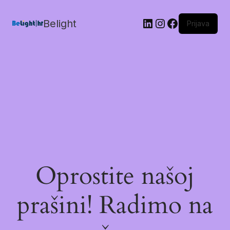
Belight
Prijava
Oprostite našoj
prašini! Radimo na