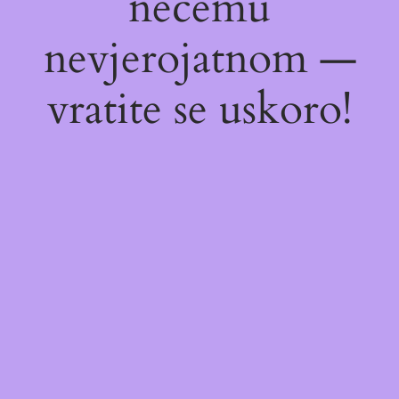
nečemu
nevjerojatnom —
vratite se uskoro!