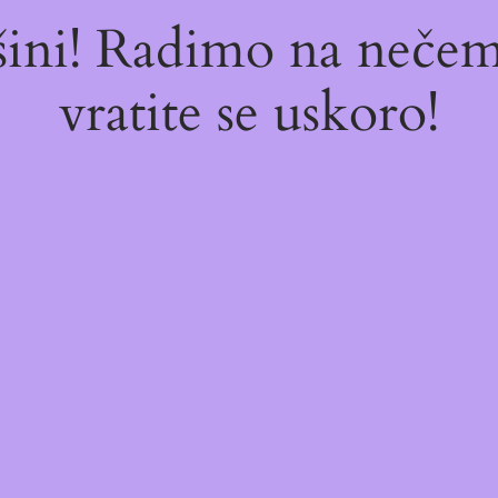
ašini! Radimo na neč
vratite se uskoro!