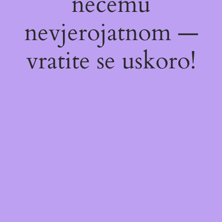
nečemu
nevjerojatnom —
vratite se uskoro!