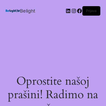
Belight
Prijava
Oprostite našoj
prašini! Radimo na