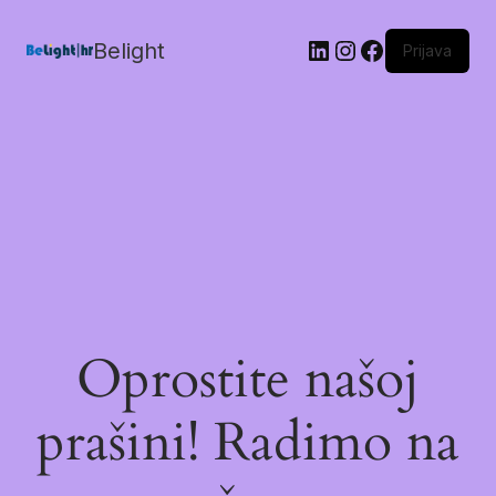
Belight
Prijava
Oprostite našoj
prašini! Radimo na