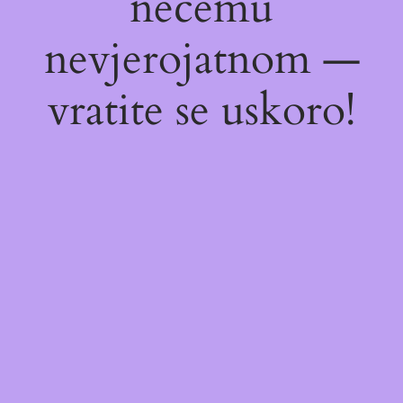
nečemu
nevjerojatnom —
vratite se uskoro!