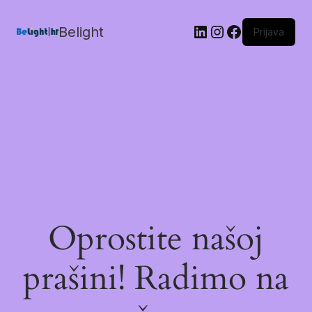
Belight
Prijava
Oprostite našoj
prašini! Radimo na