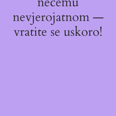
nečemu
nevjerojatnom —
vratite se uskoro!