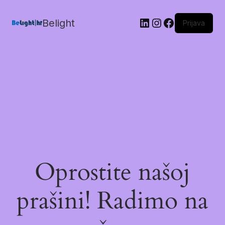
Belight
Prijava
Oprostite našoj
prašini! Radimo na