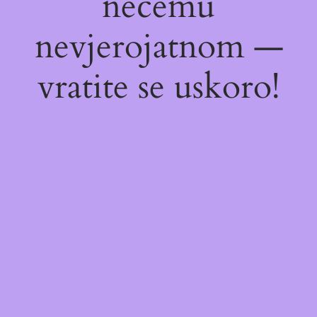
nečemu
nevjerojatnom —
vratite se uskoro!