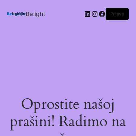
Belight
Prijava
Oprostite našoj
prašini! Radimo na