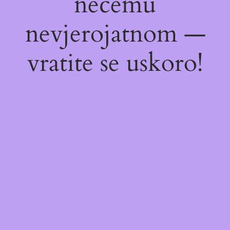
nečemu
nevjerojatnom —
vratite se uskoro!