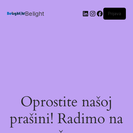
Belight
Prijava
Oprostite našoj
prašini! Radimo na