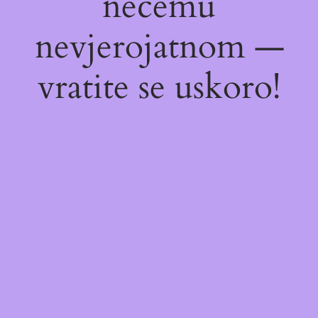
nečemu
nevjerojatnom —
vratite se uskoro!