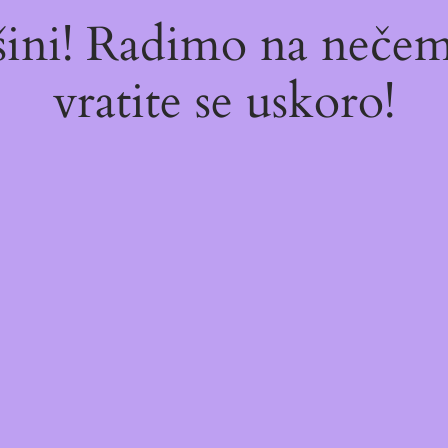
ašini! Radimo na neč
vratite se uskoro!