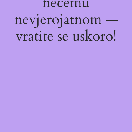
nečemu
nevjerojatnom —
vratite se uskoro!