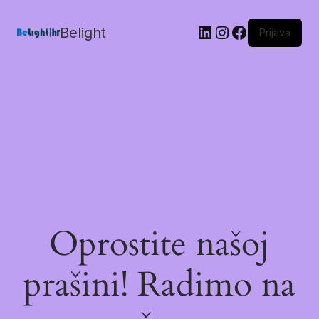
Belight
Prijava
Oprostite našoj
prašini! Radimo na