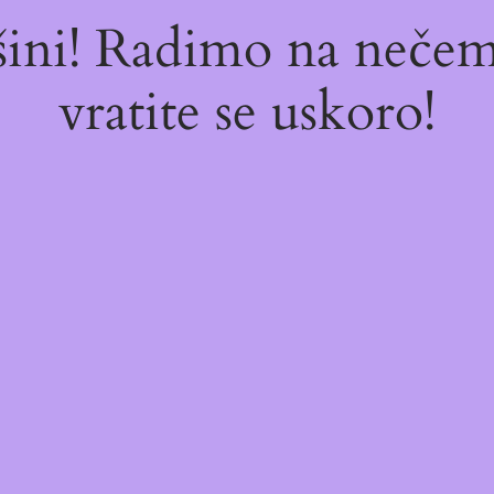
ašini! Radimo na neč
vratite se uskoro!