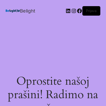
Belight
Prijava
Oprostite našoj
prašini! Radimo na