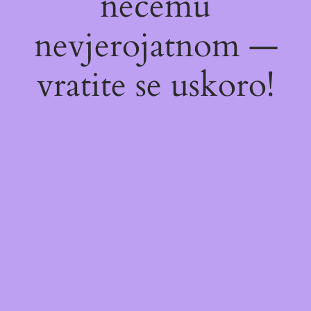
nečemu
nevjerojatnom —
vratite se uskoro!