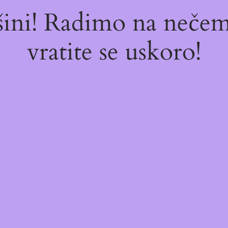
ašini! Radimo na neč
vratite se uskoro!