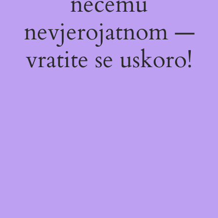
nečemu
nevjerojatnom —
vratite se uskoro!