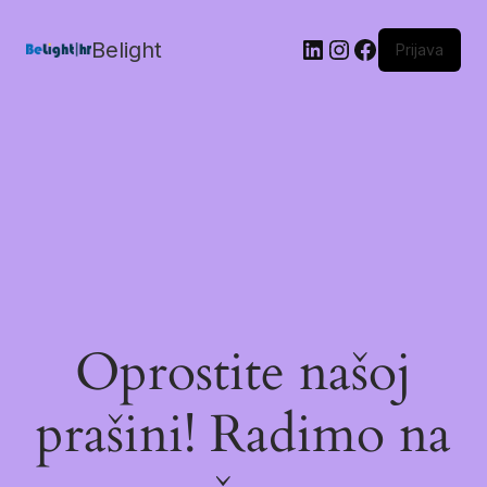
Belight
Prijava
Oprostite našoj
prašini! Radimo na