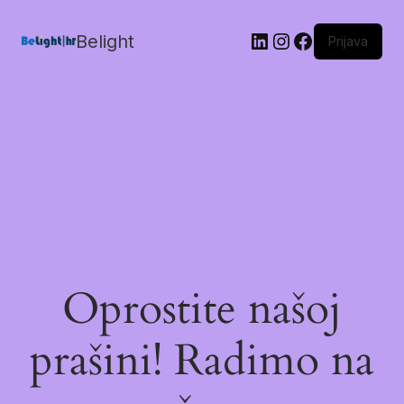
Belight
Prijava
Oprostite našoj
prašini! Radimo na