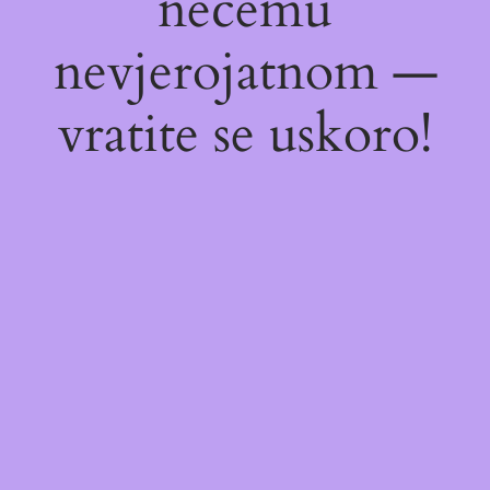
nečemu
nevjerojatnom —
vratite se uskoro!