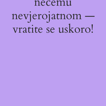
nečemu
nevjerojatnom —
vratite se uskoro!