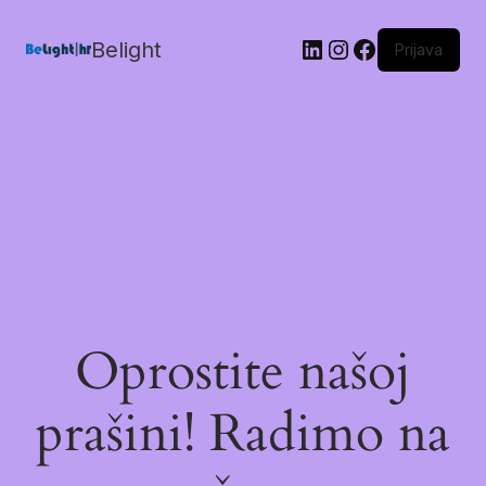
Belight
Prijava
Oprostite našoj
prašini! Radimo na