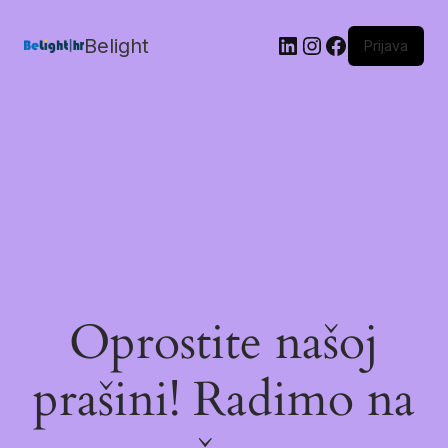
Belight
Prijava
Oprostite našoj
prašini! Radimo na