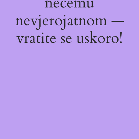
nečemu
nevjerojatnom —
vratite se uskoro!