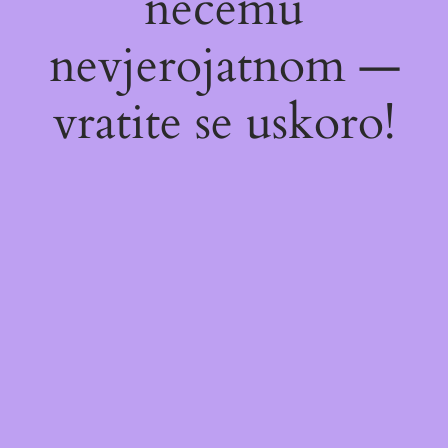
nečemu
nevjerojatnom —
vratite se uskoro!