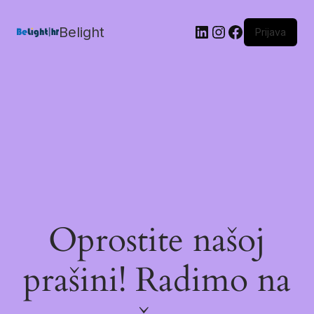
Belight
Prijava
Oprostite našoj
prašini! Radimo na