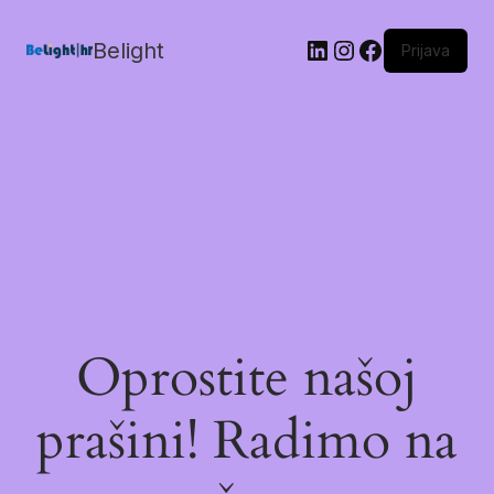
Belight
Prijava
Oprostite našoj
prašini! Radimo na