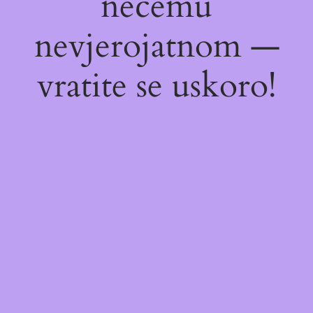
nečemu
nevjerojatnom —
vratite se uskoro!