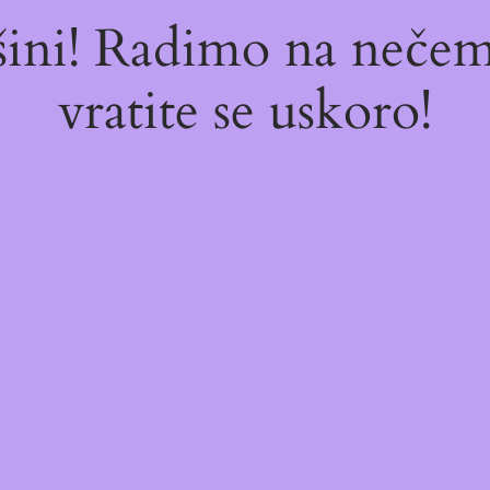
ašini! Radimo na neč
vratite se uskoro!