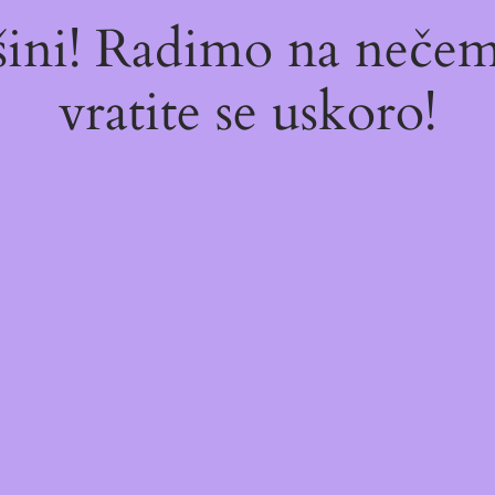
ašini! Radimo na neč
vratite se uskoro!