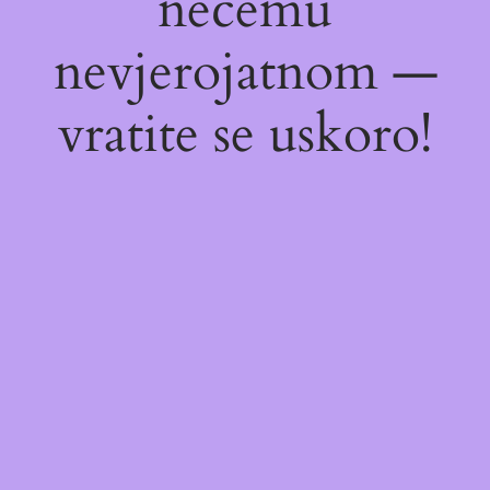
nečemu
nevjerojatnom —
vratite se uskoro!