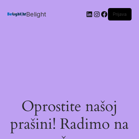
Belight
Prijava
Oprostite našoj
prašini! Radimo na