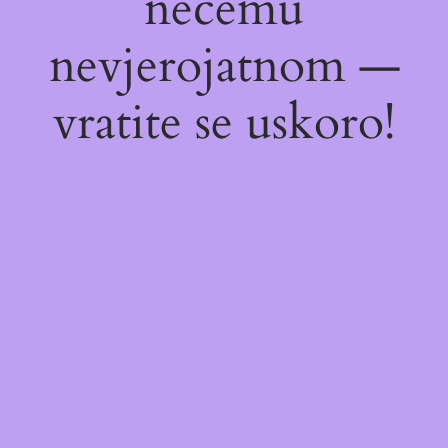
nečemu
nevjerojatnom —
vratite se uskoro!