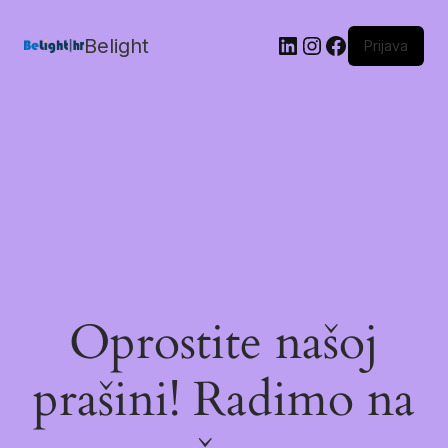
Belight
Prijava
Oprostite našoj
prašini! Radimo na