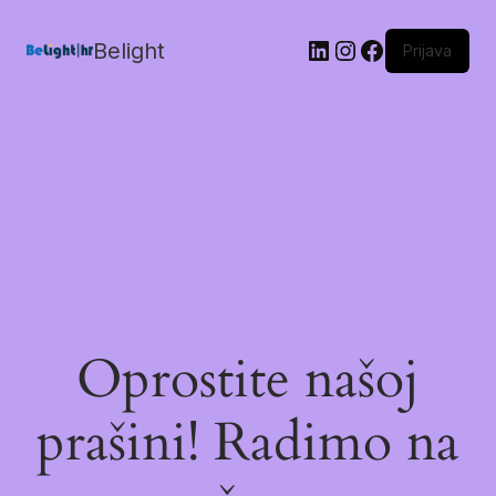
Belight
Prijava
Oprostite našoj
prašini! Radimo na