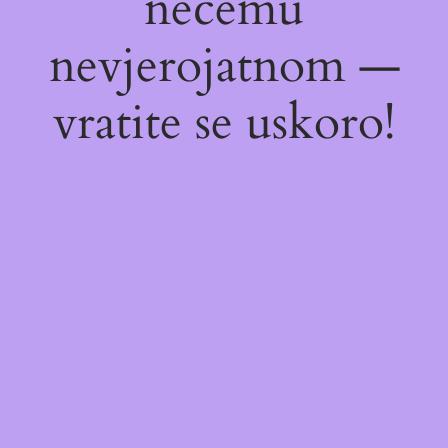
nečemu
nevjerojatnom —
vratite se uskoro!