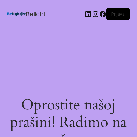
Belight
Prijava
Oprostite našoj
prašini! Radimo na