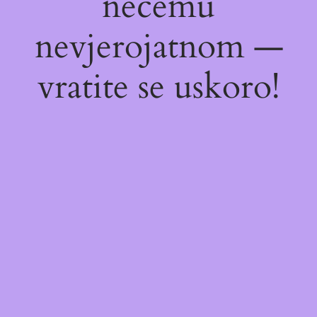
nečemu
nevjerojatnom —
vratite se uskoro!