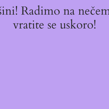
ašini! Radimo na neč
vratite se uskoro!