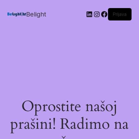
Belight
Prijava
Oprostite našoj
prašini! Radimo na