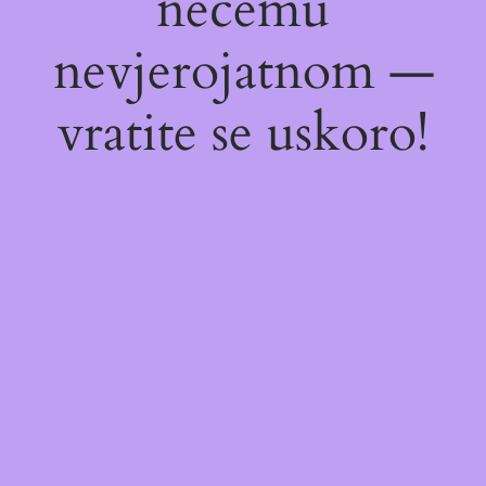
nečemu
nevjerojatnom —
vratite se uskoro!