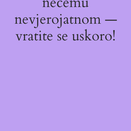
nečemu
nevjerojatnom —
vratite se uskoro!