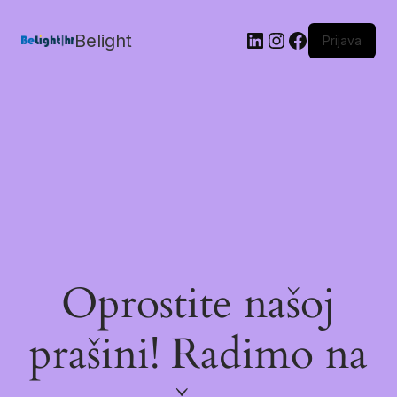
Belight
Prijava
Oprostite našoj
prašini! Radimo na