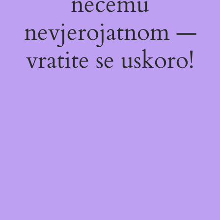
nečemu
nevjerojatnom —
vratite se uskoro!