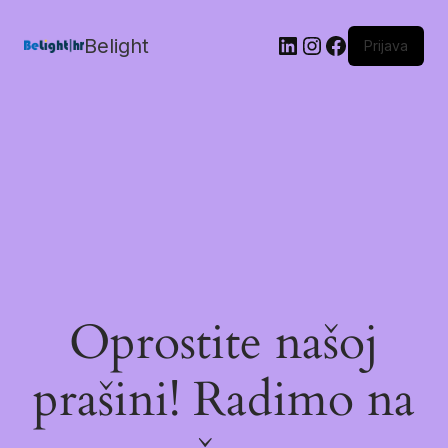
Belight
Prijava
Oprostite našoj
prašini! Radimo na